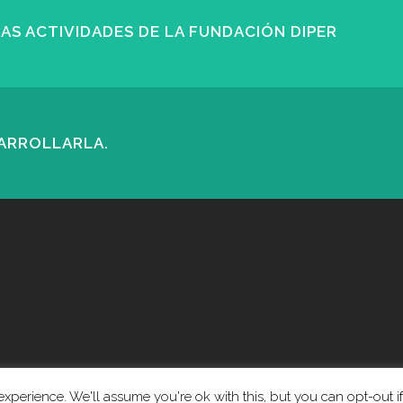
S ACTIVIDADES DE LA FUNDACIÓN DIPER
SARROLLARLA.
xperience. We'll assume you're ok with this, but you can opt-out if
© Copyright Fundación Diper