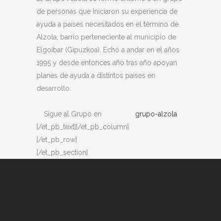
de personas que iniciaron su experiencia de
ayuda a paises necesitados en el término de
Alzola, barrio perteneciente al municipio de
Elgoibar (Gipuzkoa). Echó a andar en el años
1995 y desde entonces año tras año apoyan
planes de ayuda a distintos paises en
desarrollo.
Sigue al Grupo en
grupo-
alzola
[/et_pb_text][/et_pb_column]
[/et_pb_row]
[/et_pb_section]