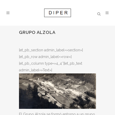
GRUPO ALZOLA
[et_pb_section admin_label=»section»]
[et_pb_row admin_label=»row»]
[et_pb_column type=»4_4″][et_pb_text
admin_label=»Text»]
El Grupo Alzola se formó entorno a un grupo