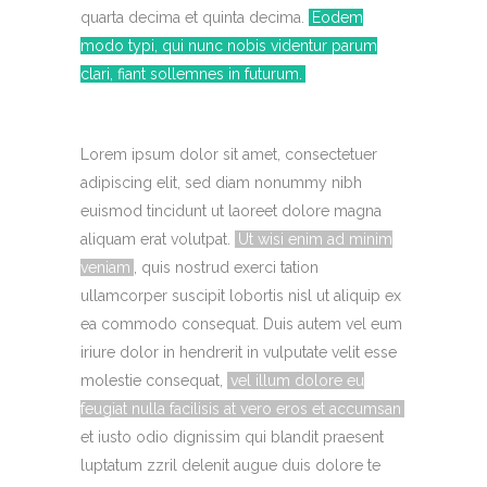
quarta decima et quinta decima.
Eodem
modo typi, qui nunc nobis videntur parum
clari, fiant sollemnes in futurum.
Lorem ipsum dolor sit amet, consectetuer
adipiscing elit, sed diam nonummy nibh
euismod tincidunt ut laoreet dolore magna
aliquam erat volutpat.
Ut wisi enim ad minim
veniam
, quis nostrud exerci tation
ullamcorper suscipit lobortis nisl ut aliquip ex
ea commodo consequat. Duis autem vel eum
iriure dolor in hendrerit in vulputate velit esse
molestie consequat,
vel illum dolore eu
feugiat nulla facilisis at vero eros et accumsan
et iusto odio dignissim qui blandit praesent
luptatum zzril delenit augue duis dolore te