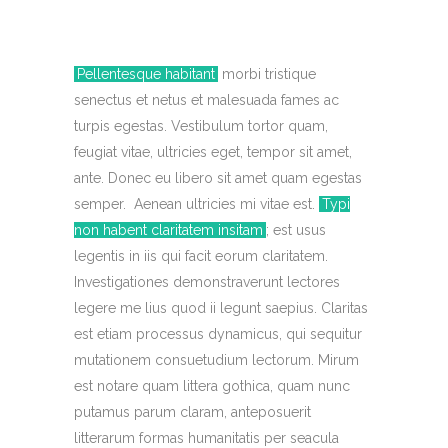
Pellentesque habitant
morbi tristique
senectus et netus et malesuada fames ac
turpis egestas. Vestibulum tortor quam,
feugiat vitae, ultricies eget, tempor sit amet,
ante. Donec eu libero sit amet quam egestas
semper. Aenean ultricies mi vitae est.
Typi
non habent claritatem insitam
; est usus
legentis in iis qui facit eorum claritatem.
Investigationes demonstraverunt lectores
legere me lius quod ii legunt saepius. Claritas
est etiam processus dynamicus, qui sequitur
mutationem consuetudium lectorum. Mirum
est notare quam littera gothica, quam nunc
putamus parum claram, anteposuerit
litterarum formas humanitatis per seacula