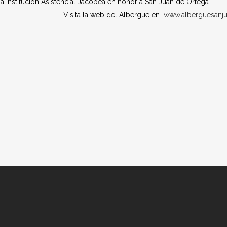
na Institución Asistencial Jacobea en honor a San Juan de Ortega.
Visita la web del Albergue en
www.alberguesanju