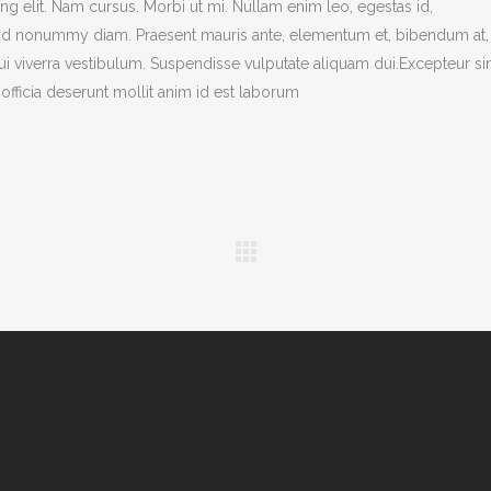
g elit. Nam cursus. Morbi ut mi. Nullam enim leo, egestas id,
end nonummy diam. Praesent mauris ante, elementum et, bibendum at,
dui viverra vestibulum. Suspendisse vulputate aliquam dui.Excepteur si
officia deserunt mollit anim id est laborum