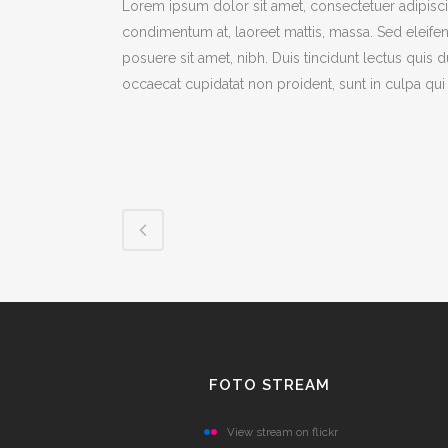
Lorem ipsum dolor sit amet, consectetuer adipiscin
condimentum at, laoreet mattis, massa. Sed eleif
posuere sit amet, nibh. Duis tincidunt lectus quis 
occaecat cupidatat non proident, sunt in culpa qui 
FOTO STREAM
View stream on flickr