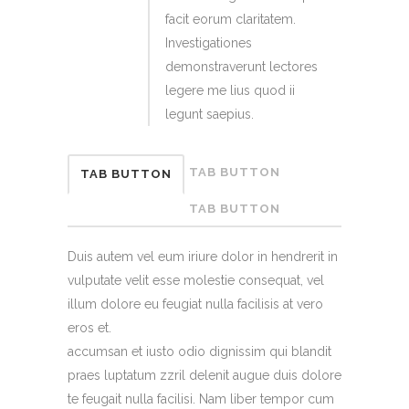
facit eorum claritatem.
Investigationes
demonstraverunt lectores
legere me lius quod ii
legunt saepius.
TAB BUTTON
TAB BUTTON
TAB BUTTON
Duis autem vel eum iriure dolor in hendrerit in
vulputate velit esse molestie consequat, vel
illum dolore eu feugiat nulla facilisis at vero
eros et.
accumsan et iusto odio dignissim qui blandit
praes luptatum zzril delenit augue duis dolore
te feugait nulla facilisi. Nam liber tempor cum