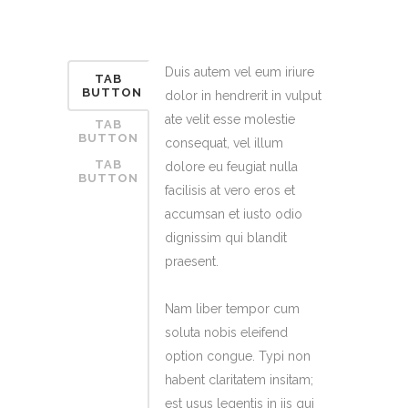
Duis autem vel eum iriure
TAB
BUTTON
dolor in hendrerit in vulput
ate velit esse molestie
TAB
BUTTON
consequat, vel illum
TAB
dolore eu feugiat nulla
BUTTON
facilisis at vero eros et
accumsan et iusto odio
dignissim qui blandit
praesent.
Nam liber tempor cum
soluta nobis eleifend
option congue. Typi non
habent claritatem insitam;
est usus legentis in iis qui