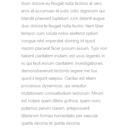
illum dolore eu feugiat nulla facilisis at vero
eros et accumsan et iusto odio dignissim qui
blandit praesent luptatum zzril delenit augue
duis dolore te feugait nulla facilisi. Nam liber
tempor cum soluta nobis eleifend option
congue nihil imperdiet doming id quod
mazim placerat facer possim assum. Typi non
habent claritatem insitam; est usus legentis in
iis qui facit eorum claritatem. Investigationes
demonstraverunt lectores legere me lius
quod ii legunt saepius. Claritas est etiam
processus dynamicus, qui sequitur
mutationem consuetudium lectorum. Mirum
est notare quam littera gothica, quam nunc
putamus parum claram, anteposuerit
litterarum formas humanitatis per seacula
quarta decima et quinta decima.