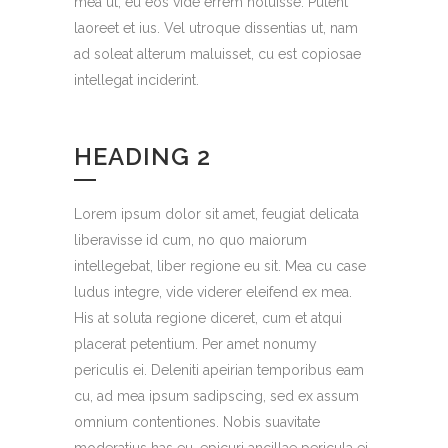
mea ut, eu eos vide errem noluisse. Putent
laoreet et ius. Vel utroque dissentias ut, nam
ad soleat alterum maluisset, cu est copiosae
intellegat inciderint.
HEADING 2
Lorem ipsum dolor sit amet, feugiat delicata
liberavisse id cum, no quo maiorum
intellegebat, liber regione eu sit. Mea cu case
ludus integre, vide viderer eleifend ex mea.
His at soluta regione diceret, cum et atqui
placerat petentium. Per amet nonumy
periculis ei. Deleniti apeirian temporibus eam
cu, ad mea ipsum sadipscing, sed ex assum
omnium contentiones. Nobis suavitate
moderatius has eu, epicuri ancillae pericula ei