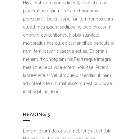
His at soluta regione diceret, cum et atqui
placerat petentium. Per amet nonumy
periculis ei. Deleniti apeirian temporibus eam
cu, ad mea ipsum sadipscing, sed ex assum
omnium contentiones. Nobis suavitate
moderatius has eu, epicuri ancillae pericula ei
nam, ferri ipsum quaeque est ea. Ex omnis
menandri conceptam his.Ferri reque integre
mea ut, eu eos vide errem noluisse. Putent
laoreet et ius. Vel utroque dissentias ut, nam
ad soleat alterum maluisset, cu est copiosae
intellegat inciderint.
HEADING 5
Lorem ipsum dolor sit amet, feugiat delicata
liberavisse id cum, no quo maiorum