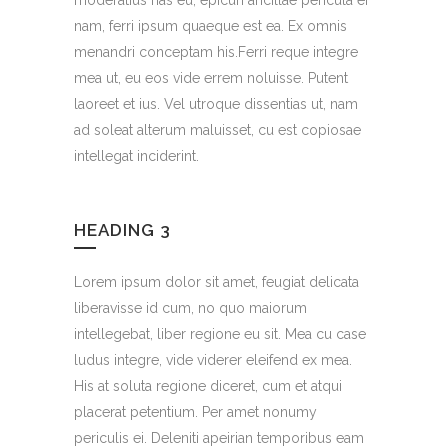
nam, ferri ipsum quaeque est ea. Ex omnis
menandri conceptam his.Ferri reque integre
mea ut, eu eos vide errem noluisse. Putent
laoreet et ius. Vel utroque dissentias ut, nam
ad soleat alterum maluisset, cu est copiosae
intellegat inciderint.
HEADING 3
Lorem ipsum dolor sit amet, feugiat delicata
liberavisse id cum, no quo maiorum
intellegebat, liber regione eu sit. Mea cu case
ludus integre, vide viderer eleifend ex mea.
His at soluta regione diceret, cum et atqui
placerat petentium. Per amet nonumy
periculis ei. Deleniti apeirian temporibus eam