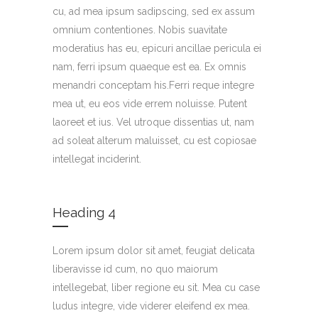
cu, ad mea ipsum sadipscing, sed ex assum
omnium contentiones. Nobis suavitate
moderatius has eu, epicuri ancillae pericula ei
nam, ferri ipsum quaeque est ea. Ex omnis
menandri conceptam his.Ferri reque integre
mea ut, eu eos vide errem noluisse. Putent
laoreet et ius. Vel utroque dissentias ut, nam
ad soleat alterum maluisset, cu est copiosae
intellegat inciderint.
Heading 4
Lorem ipsum dolor sit amet, feugiat delicata
liberavisse id cum, no quo maiorum
intellegebat, liber regione eu sit. Mea cu case
ludus integre, vide viderer eleifend ex mea.