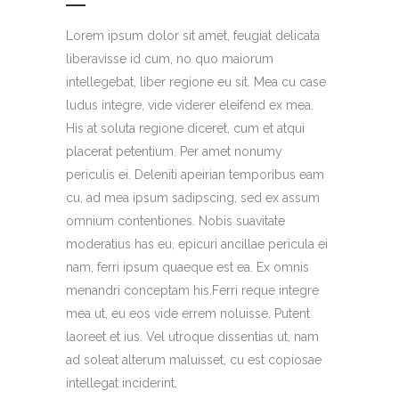
Lorem ipsum dolor sit amet, feugiat delicata
liberavisse id cum, no quo maiorum
intellegebat, liber regione eu sit. Mea cu case
ludus integre, vide viderer eleifend ex mea.
His at soluta regione diceret, cum et atqui
placerat petentium. Per amet nonumy
periculis ei. Deleniti apeirian temporibus eam
cu, ad mea ipsum sadipscing, sed ex assum
omnium contentiones. Nobis suavitate
moderatius has eu, epicuri ancillae pericula ei
nam, ferri ipsum quaeque est ea. Ex omnis
menandri conceptam his.Ferri reque integre
mea ut, eu eos vide errem noluisse. Putent
laoreet et ius. Vel utroque dissentias ut, nam
ad soleat alterum maluisset, cu est copiosae
intellegat inciderint.