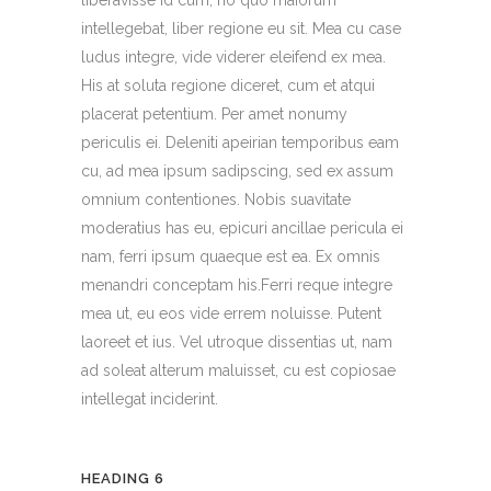
intellegebat, liber regione eu sit. Mea cu case
ludus integre, vide viderer eleifend ex mea.
His at soluta regione diceret, cum et atqui
placerat petentium. Per amet nonumy
periculis ei. Deleniti apeirian temporibus eam
cu, ad mea ipsum sadipscing, sed ex assum
omnium contentiones. Nobis suavitate
moderatius has eu, epicuri ancillae pericula ei
nam, ferri ipsum quaeque est ea. Ex omnis
menandri conceptam his.Ferri reque integre
mea ut, eu eos vide errem noluisse. Putent
laoreet et ius. Vel utroque dissentias ut, nam
ad soleat alterum maluisset, cu est copiosae
intellegat inciderint.
HEADING 6