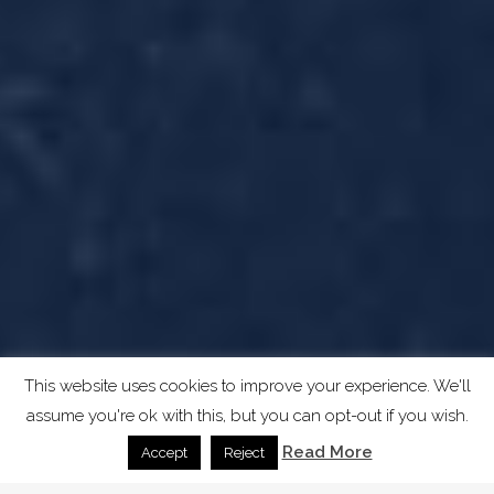
This website uses cookies to improve your experience. We'll
assume you're ok with this, but you can opt-out if you wish.
Read More
Accept
Reject