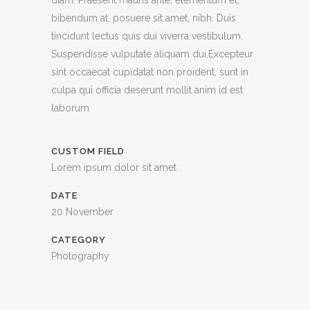
diam. Praesent mauris ante, elementum et,
bibendum at, posuere sit amet, nibh. Duis
tincidunt lectus quis dui viverra vestibulum.
Suspendisse vulputate aliquam dui.Excepteur
sint occaecat cupidatat non proident, sunt in
culpa qui officia deserunt mollit anim id est
laborum
CUSTOM FIELD
Lorem ipsum dolor sit amet
DATE
20 November
CATEGORY
Photography