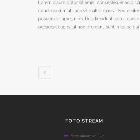
Lorem ipsum dolor sit amet, consectetuer adipiscin
condimentum at, laoreet mattis, massa. Sed eleif
posuere sit amet, nibh. Duis tincidunt lectus quis 
occaecat cupidatat non proident, sunt in culpa qui 
FOTO STREAM
View stream on flickr