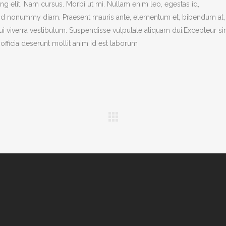
g elit. Nam cursus. Morbi ut mi. Nullam enim leo, egestas id,
end nonummy diam. Praesent mauris ante, elementum et, bibendum at,
dui viverra vestibulum. Suspendisse vulputate aliquam dui.Excepteur si
officia deserunt mollit anim id est laborum