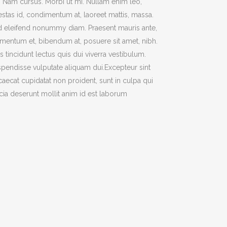
t. Nam cursus. Morbi ut mi. Nullam enim leo,
stas id, condimentum at, laoreet mattis, massa.
 eleifend nonummy diam. Praesent mauris ante,
mentum et, bibendum at, posuere sit amet, nibh.
s tincidunt lectus quis dui viverra vestibulum.
pendisse vulputate aliquam dui.Excepteur sint
aecat cupidatat non proident, sunt in culpa qui
icia deserunt mollit anim id est laborum