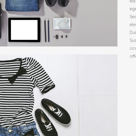
eli
ege
Sed
ele
Dui
Sus
occ
off