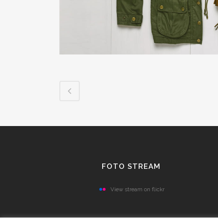
FOTO STREAM
View stream on flickr