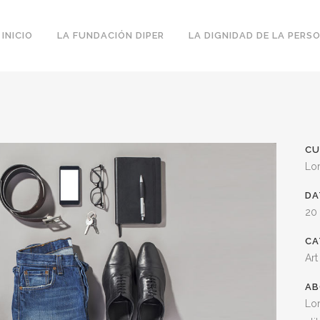
INICIO
LA FUNDACIÓN DIPER
LA DIGNIDAD DE LA PERS
CU
Lo
DA
20
CA
Art
AB
Lor