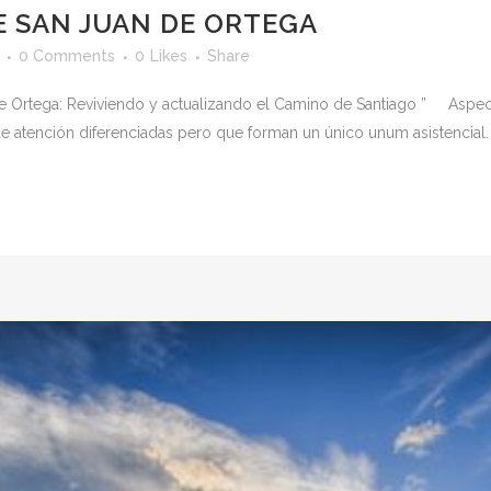
E SAN JUAN DE ORTEGA
0 Comments
0
Likes
Share
de Ortega: Reviviendo y actualizando el Camino de Santiago ” Aspe
e atención diferenciadas pero que forman un único unum asistencial. 