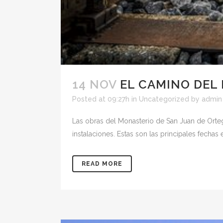
14 NOV
EL CAMINO DEL
Posted at 09:27h
in
Uncategorized
by
admin
Las obras del Monasterio de San Juan de Orteg
instalaciones. Estas son las principales fechas 
READ MORE