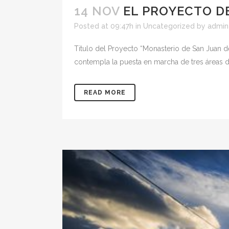
14 NOV
EL PROYECTO D
Posted at 09:47h
in
Uncategorized
by
admin
Titulo del Proyecto “Monasterio de San Juan 
contempla la puesta en marcha de tres áreas d
READ MORE